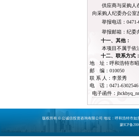
供应商与采购人
向采购人纪委办公室
举报电话：
0471-
举报邮箱：纪委
十一、其他：
本项目不属于依
十二
、联系方式
地
址：
呼和浩特市
邮
编：
010050
联
系
人：
李景秀
电
话：
0471-6302546
电子函件：
jhckbyq_n
版权所有 © 公诚信投资咨询有限公司 地址：呼和浩特市如意开发区机场
蒙ICP备200