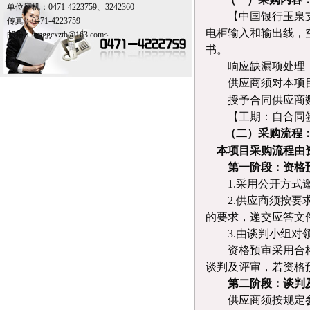
单位座机：0471-4223759、3242360
【中国银行玉泉
传真：0471-4223759
电柜输入和输出线，
邮箱：
nmggcxztb@163.com<..
书。
响应缺漏项处理
供应商须对本项
授予合同供应商
【
工期
：
自合同
（
二
）
采购
流程
本项目采购流程由
第一阶段：资格
1.采用公开方
2.供应商须按
的要求，递交应答文
3.由谈判小组
资格预审采用合
谈判及
评审
，若资格
第二阶段：谈判
供应商须按规定