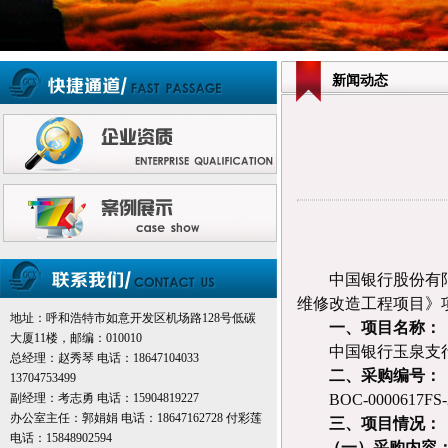
新闻动态
中国银行股份有
维修改造工程项目》
地址：呼和浩特市如意开发区机场路128号低碳
一、项目名称
：
大厦11楼，邮编：010010
中国银行玉泉支
总经理：赵秀琴 电话：18647104033
二、采购编号
：
13704753499
副经理：考志勇 电话：15904819227
BOC-0000617FS
办公室主任：郭娟娟 电话：18647162728 付彩莲
三、
项目情况
：
电话：15848902594
（一）
采购
内容